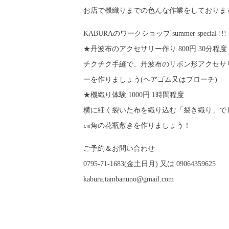
お店で機織りまでの色んな作業をしておりま
KABURAのワークショップ summer special !!!
★丹波布のアクセサリー作り 800円 30分程度
チクチク手縫で、丹波布のリボン形アクセサ
ーを作りましょう(ヘアゴム又はブローチ)
★機織り体験 1000円 1時間程度
横に細く裂いた布を織り込む「裂き織り」で1
㎝角の花瓶敷きを作りましょう！
ご予約＆お問い合わせ
0795-71-1683(金土日月) 又は 09064359625
kabura.tambanuno@gmail.com