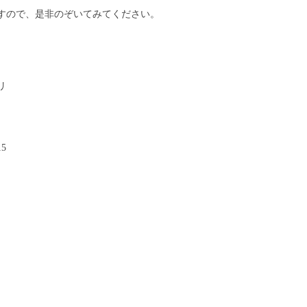
すので、是非のぞいてみてください。
リ
5